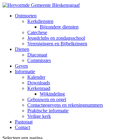
Ontmoeten
Kerkdiensten
Bijzondere diensten
Catechese
Jeugdclubs en zondagsschool
Verenigingen en Bijbelkringen
Dienen
Diaconaat
Commissies
Geven
Informatie
Kalender
Downloads
Kerkenraad
Wijkindeling
Gebouwen en orgel
Contactgegevens en rekeningnummers
Praktische informatie
Veilige kerk
Pastoraat
Contact
Selecteer een pagina